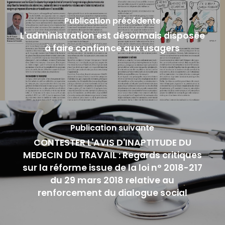
Publication précédente
L'administration est désormais disposée
à faire confiance aux usagers
Publication suivante
CONTESTER L'AVIS D'INAPTITUDE DU
MEDECIN DU TRAVAIL : Regards critiques
sur la réforme issue de la loi n° 2018-217
du 29 mars 2018 relative au
renforcement du dialogue social