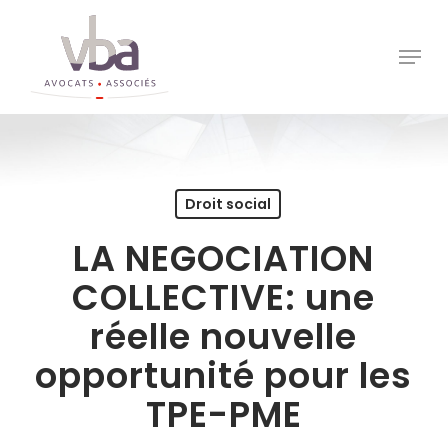
Skip
to
Menu
Close
main
Menu
content
Droit social
LA NEGOCIATION
COLLECTIVE: une
réelle nouvelle
opportunité pour les
TPE-PME