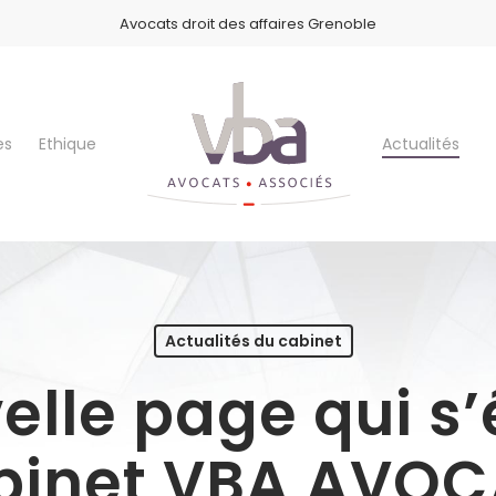
Avocats droit des affaires Grenoble
es
Ethique
Actualités
Actualités du cabinet
lle page qui s’
abinet VBA AVOC