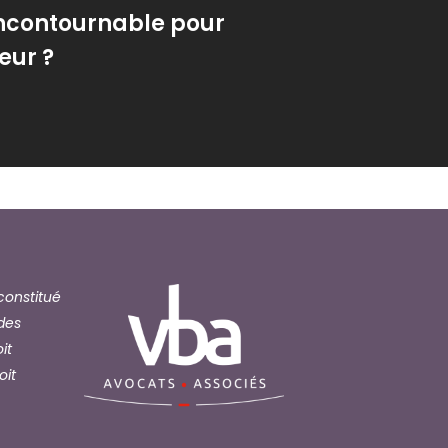
incontournable pour
eur ?
onstitué
 des
it
oit