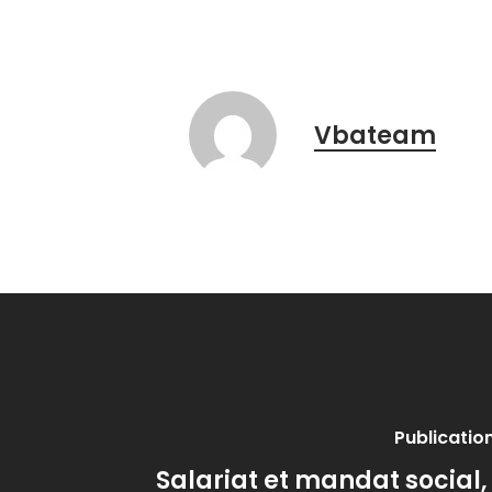
Vbateam
Publicatio
Salariat et mandat social,