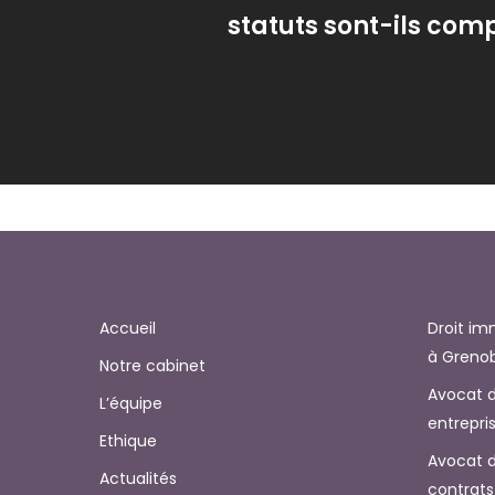
statuts sont-ils comp
Accueil
Droit im
à Greno
Notre cabinet
Avocat d
L’équipe
entrepri
Ethique
Avocat d
Actualités
contrats