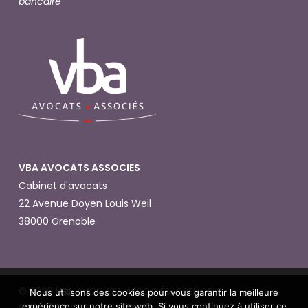
bancaire
VBA AVOCATS ASSOCIES
Cabinet d'avocats
22 Avenue Doyen Louis Weil
38000 Grenoble
© 2026 VBA AVOCATS ASSOCIÉS. GRENOBLE.
Nous utilisons des cookies pour vous garantir la meilleure
avocats@vbassocies-kga.fr
expérience sur notre site web. Si vous continuez à utiliser ce