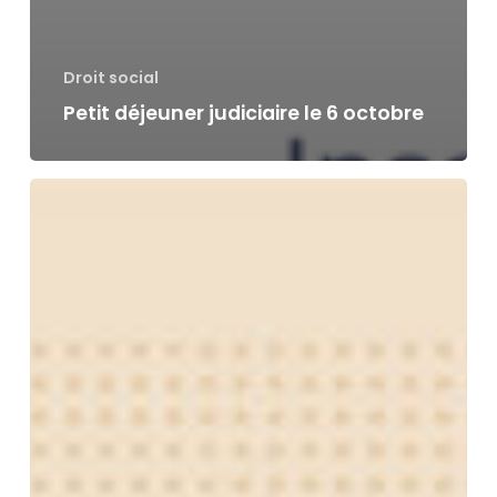
Droit social
Petit déjeuner judiciaire le 6 octobre
Article
Mouvements
des
Affiches
:
Me
Elsa
Benhamou
rejoint
le
cabinet