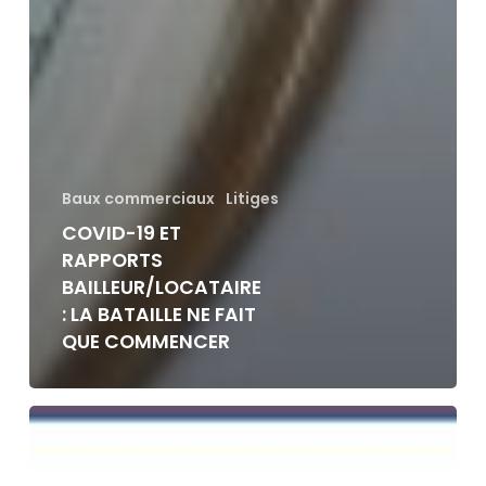
Baux commerciaux
Litiges
COVID-19 ET
RAPPORTS
BAILLEUR/LOCATAIRE
: LA BATAILLE NE FAIT
QUE COMMENCER
La
convention
de